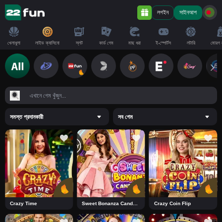
লগইন
সাইনআপ
খেলাধুলা
লাইভ ক্যাসিনো
স্লট
কার্ড গেম
মাছ ধরা
ই-স্পোর্টস
লটারি
মোরগ 
সমস্ত প্রদানকারী
সব গেম
Crazy Time
Sweet Bonanza Candyland
Crazy Coin Flip