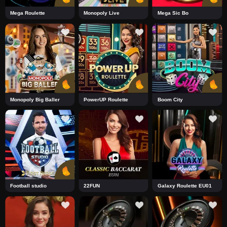
Mega Roulette
Monopoly Live
Mega Sic Bo
Monopoly Big Baller
PowerUP Roulette
Boom City
Football studio
22FUN
Galaxy Roulette EU01