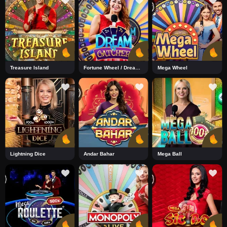
Treasure Island
Fortune Wheel / Dream Catcher
Mega Wheel
Lightning Dice
Andar Bahar
Mega Ball