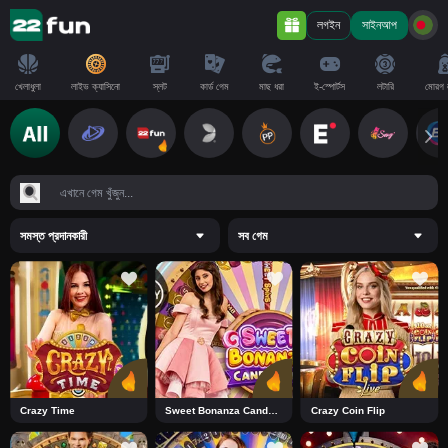
লগইন
সাইনআপ
খেলাধুলা
লাইভ ক্যাসিনো
স্লট
কার্ড গেম
মাছ ধরা
ই-স্পোর্টস
লটারি
মোরগ 
সমস্ত প্রদানকারী
সব গেম
Crazy Time
Sweet Bonanza Candyland
Crazy Coin Flip