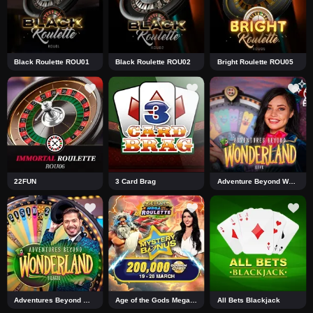
Black Roulette ROU01
Black Roulette ROU02
Bright Roulette ROU05
22FUN
3 Card Brag
Adventure Beyond Wonderland Live
Adventures Beyond Wonderland Brasil
Age of the Gods Mega Fire Blaze Roulette
All Bets Blackjack