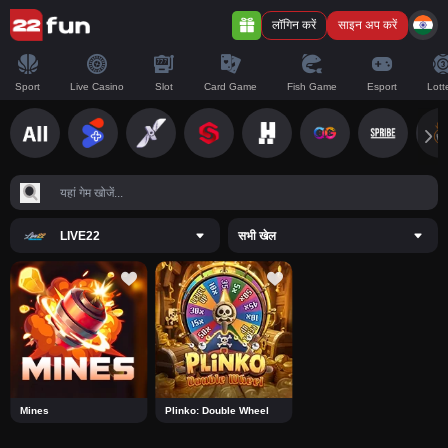
लॉगिन करें
साइन अप करें
Sport
Live Casino
Slot
Card Game
Fish Game
Esport
Lott
LIVE22
सभी खेल
Mines
Plinko: Double Wheel