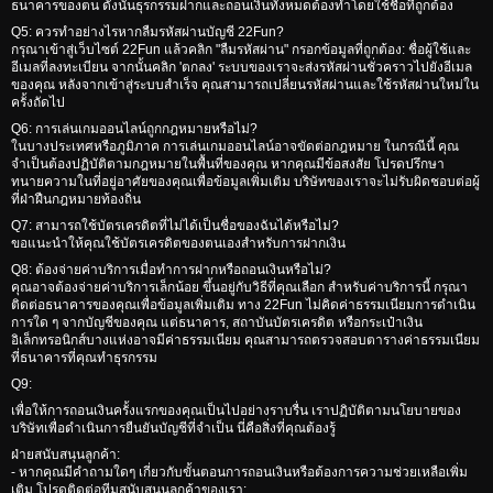
ธนาคารของตน ดังนั้นธุรกรรมฝากและถอนเงินทั้งหมดต้องทำโดยใช้ชื่อที่ถูกต้อง
Q5: ควรทำอย่างไรหากลืมรหัสผ่านบัญชี 22Fun?
กรุณาเข้าสู่เว็บไซต์ 22Fun แล้วคลิก "ลืมรหัสผ่าน" กรอกข้อมูลที่ถูกต้อง: ชื่อผู้ใช้และ
อีเมลที่ลงทะเบียน จากนั้นคลิก 'ตกลง' ระบบของเราจะส่งรหัสผ่านชั่วคราวไปยังอีเมล
ของคุณ หลังจากเข้าสู่ระบบสำเร็จ คุณสามารถเปลี่ยนรหัสผ่านและใช้รหัสผ่านใหม่ใน
ครั้งถัดไป
Q6: การเล่นเกมออนไลน์ถูกกฎหมายหรือไม่?
ในบางประเทศหรือภูมิภาค การเล่นเกมออนไลน์อาจขัดต่อกฎหมาย ในกรณีนี้ คุณ
จำเป็นต้องปฏิบัติตามกฎหมายในพื้นที่ของคุณ หากคุณมีข้อสงสัย โปรดปรึกษา
ทนายความในที่อยู่อาศัยของคุณเพื่อข้อมูลเพิ่มเติม บริษัทของเราจะไม่รับผิดชอบต่อผู้
ที่ฝ่าฝืนกฎหมายท้องถิ่น
Q7: สามารถใช้บัตรเครดิตที่ไม่ได้เป็นชื่อของฉันได้หรือไม่?
ขอแนะนำให้คุณใช้บัตรเครดิตของตนเองสำหรับการฝากเงิน
Q8: ต้องจ่ายค่าบริการเมื่อทำการฝากหรือถอนเงินหรือไม่?
คุณอาจต้องจ่ายค่าบริการเล็กน้อย ขึ้นอยู่กับวิธีที่คุณเลือก สำหรับค่าบริการนี้ กรุณา
ติดต่อธนาคารของคุณเพื่อข้อมูลเพิ่มเติม ทาง 22Fun ไม่คิดค่าธรรมเนียมการดำเนิน
การใด ๆ จากบัญชีของคุณ แต่ธนาคาร, สถาบันบัตรเครดิต หรือกระเป๋าเงิน
อิเล็กทรอนิกส์บางแห่งอาจมีค่าธรรมเนียม คุณสามารถตรวจสอบตารางค่าธรรมเนียม
ที่ธนาคารที่คุณทำธุรกรรม
Q9:
เพื่อให้การถอนเงินครั้งแรกของคุณเป็นไปอย่างราบรื่น เราปฏิบัติตามนโยบายของ
บริษัทเพื่อดำเนินการยืนยันบัญชีที่จำเป็น นี่คือสิ่งที่คุณต้องรู้
ฝ่ายสนับสนุนลูกค้า:
- หากคุณมีคำถามใดๆ เกี่ยวกับขั้นตอนการถอนเงินหรือต้องการความช่วยเหลือเพิ่ม
เติม โปรดติดต่อทีมสนับสนุนลูกค้าของเรา: