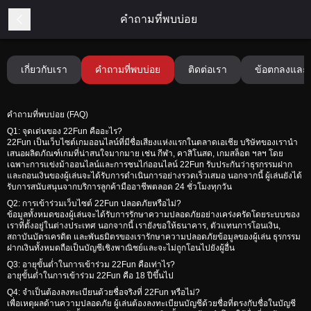
คำถามที่พบบ่อย
เกี่ยวกับเรา
คำถามที่พบบ่อย
ติดต่อเรา
ข้อตกลงและเ
คำถามที่พบบ่อย (FAQ)
Q1: จุดเด่นของ 22Fun คืออะไร?
22Fun เป็นเว็บไซต์เกมออนไลน์ที่มีชื่อเสียงแห่งแรกในตลาดเอเชีย บริษัทของเรานำ
เสนอผลิตภัณฑ์เกมที่น่าสนใจมากมาย เช่น กีฬา, คาสิโนสด, เกมสล็อต ฯลฯ โดย
เฉพาะการแข่งม้าออนไลน์และการชนไก่ออนไลน์ 22Fun รับประกันว่าธุรกรรมฝาก
และถอนเงินของผู้เล่นจะได้รับการดำเนินการอย่างรวดเร็วเสมอ นอกจากนี้ ผู้เล่นยังได้
รับการสนับสนุนจากบริการลูกค้ามืออาชีพตลอด 24 ชั่วโมงทุกวัน
Q2: การเข้าร่วมเว็บไซต์ 22Fun ปลอดภัยหรือไม่?
ข้อมูลทั้งหมดของผู้เล่นจะได้รับการรักษาความปลอดภัยอย่างเคร่งครัดโดยระบบของ
เราที่ตั้งอยู่ในต่างประเทศ นอกจากนี้ เรายังขอให้ธนาคาร, ตัวแทนการโอนเงิน,
สถาบันบัตรเครดิต และพันธมิตรของเรารักษาความปลอดภัยข้อมูลของผู้เล่น ธุรกรรม
ฝากเงินทั้งหมดถือเป็นบัญชีเชิงพาณิชย์และจะไม่ถูกโอนไปยังผู้อื่น
Q3: อายุขั้นต่ำในการเข้าร่วม 22Fun คือเท่าไร?
อายุขั้นต่ำในการเข้าร่วม 22Fun คือ 18 ปีขึ้นไป
Q4: จำเป็นต้องลงทะเบียนด้วยชื่อจริงที่ 22Fun หรือไม่?
เพื่อเหตุผลด้านความปลอดภัย ผู้เล่นต้องลงทะเบียนบัญชีด้วยชื่อที่ตรงกับชื่อในบัญชี