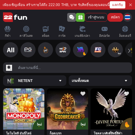
แลกรับ
เพียงเชิญเพื่อน สร้างรายได้ถึง 222.00 THB, บาท รับสิทธิ์ของคุณตอนนี้
เข้าสู่ระบบ
สมัคร
กีฬา
คาสิโนสด
สล็อต
การ์ด
เกมส์ยิงปลา
อีสปอร์ต
ล็อตเตอรี่
NETENT
เกมทั้งหมด
โมโนโพลี มันนี่ไลน์
ก็อดเบรก
โชคลาภศักดิ์สิทธิ์สีดำ