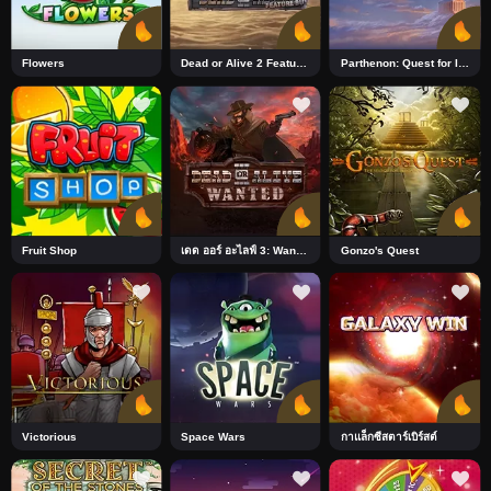
Flowers
Dead or Alive 2 Feature Buy
Parthenon: Quest for Immortality_R1 DNT
Fruit Shop
เดด ออร์ อะไลฟ์ 3: Wanted
Gonzo's Quest
Victorious
Space Wars
กาแล็กซีสตาร์เบิร์สต์