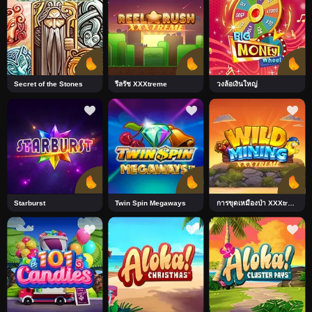
Secret of the Stones
รีลรัช XXXtreme
วงล้อเงินใหญ่
Starburst
Twin Spin Megaways
การขุดเหมืองป่า XXXtreme