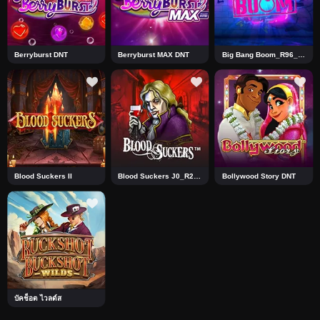
Berryburst DNT
Berryburst MAX DNT
Big Bang Boom_R96_F1_DNT
Blood Suckers II
Blood Suckers J0_R2 DNT
Bollywood Story DNT
บัคช็อต ไวลด์ส