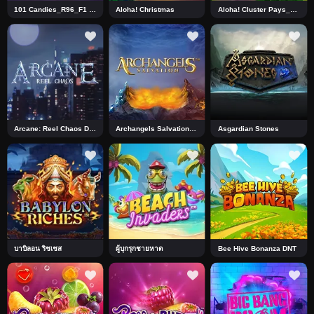
101 Candies_R96_F1 DNT
Aloha! Christmas
Aloha! Cluster Pays_J0_R0 DNT
Arcane: Reel Chaos DNT
Archangels Salvation DNT
Asgardian Stones
บาบิลอน ริชเชส
ผู้บุกรุกชายหาด
Bee Hive Bonanza DNT