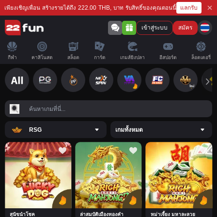
แลกรับ
เพียงเชิญเพื่อน สร้างรายได้ถึง 222.00 THB, บาท รับสิทธิ์ของคุณตอนนี้
เข้าสู่ระบบ
สมัคร
กีฬา
คาสิโนสด
สล็อต
การ์ด
เกมส์ยิงปลา
อีสปอร์ต
ล็อตเตอรี่
RSG
เกมทั้งหมด
สุนัขนำโชค
ล่าสมบัติเมืองทองคำ
หม่าเจี้ยง มหาละลวย