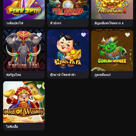
วงล้อเปลวไฟ
ห้ามังกร
อัญมณีแห่งโชคลาภ 4
ฟอร์จูนไทย
ตุ๊กตานำโชคฟาฟ่า
ภูตเหมืองแร่
ไฉ่ซิงเอี้ย