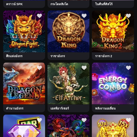
คราวน์ 5PK
กระโดดสิงโต
ในคืนที่ดิสโก้
ศึกแห่งมังกร
ราชามังกร
ราชามังกร 2
ตำนานมังกร
เอลฟ์อาร์เชอร์
พลังงานเอเลี่ยน