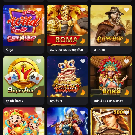
รับสูง
สนามประลองแห่งกรุงโรม
คาวบอย
ซุปเปอร์เอซ 2
ตรุษจีน 3
หม่าเจี้ยง มหาละลวย2