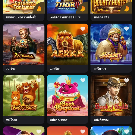
เทพเจ้าแห่งความมั่งคั่ง
เทพเจ้าสายฟ้าธอร์ II: พายุสายฟ้า
นักล่าค่าหัว
72 ร่าง
แอฟริกา
อารีบาบา
หมีโกรธ
หมีอาณาจักร
หนังสือทอง