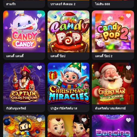
สามก๊ก
บราเดอร์ คิงดอม 2
ไฉ่เสิน 888
แคนดี้ แคนดี้
แคนดี้ ป๊อป
แคนดี้ ป๊อป 2
กัปตันขุมทรัพย์
ปาฏิหาริย์คริสต์มาส
ต้นคริสต์มาสมหัศจรรย์