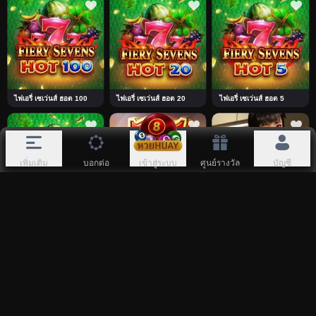
ไฟเอรี่ เซเว่นส์ ฮอต 100
ไฟเอรี่ เซเว่นส์ ฮอต 20
ไฟเอรี่ เซเว่นส์ ฮอต 5
เพิ่มเติม
บอกต่อ
เข้าสู่ระบบ
ศูนย์รางวัล
บัญชี
ไฟเอรี่ เซเว่นส์ ฮอต 50
ไฟเออรี เซเวนส์รีสปิน
รักแรก