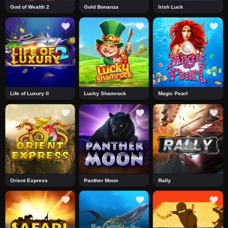
God of Wealth 2
Gold Bonanza
Irish Luck
Life of Luxury II
Lucky Shamrock
Magic Pearl
Orient Express
Panther Moon
Rally