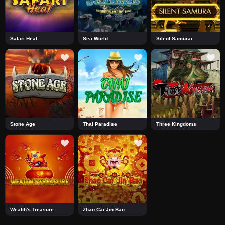
Safari Heat
Sea World
Silent Samurai
Stone Age
Thai Paradise
Three Kingdoms
Wealth's Treasure
Zhao Cai Jin Bao