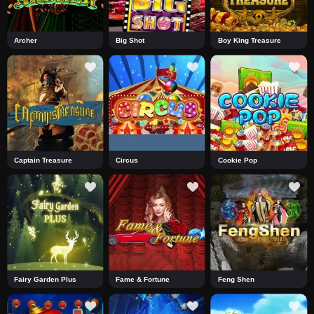
Archer
Big Shot
Boy King Treasure
Captain Treasure
Circus
Cookie Pop
Fairy Garden Plus
Fame & Fortune
Feng Shen